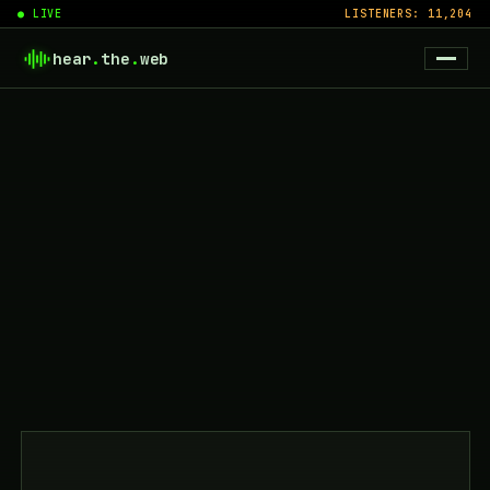
● LIVE
LISTENERS: 11,204
hear
.
the
.
web