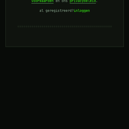
voorwaarden
en ons
privacybeleid
.
al geregistreerd?
inloggen
===============================================