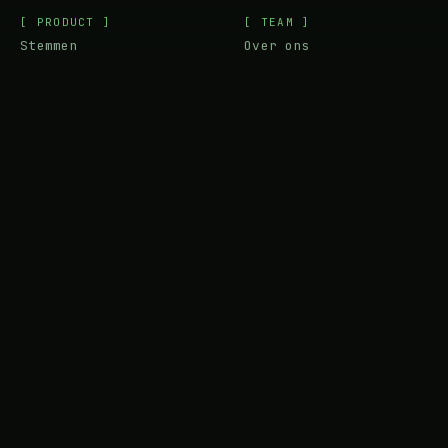
[ PRODUCT ]
[ TEAM ]
Stemmen
Over ons
Prijzen
Contact
Apps
Vacatures
API
Roadmap
[ BIBLIOTHEEK ]
[ JURIDISCH ]
Versus
Voorwaarden
Demos
Privacy
Tools
Cookies
Beluisterd
Juridisch
LANG: NL
▾