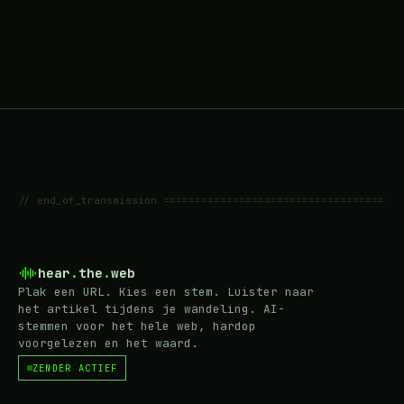
// end_of_transmission ======================================
hear
.
the
.
web
Plak een URL. Kies een stem. Luister naar
het artikel tijdens je wandeling. AI-
stemmen voor het hele web, hardop
voorgelezen en het waard.
ZENDER ACTIEF