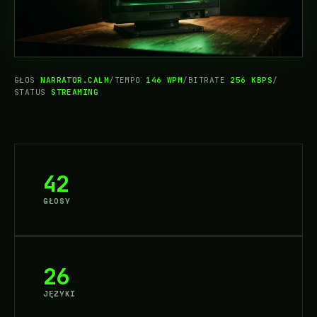
GŁOS
NARRATOR.CALM
/
TEMPO
146 WPM
/
BITRATE
256 KBPS
/
STATUS
STREAMING
42
GŁOSY
26
JĘZYKI