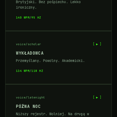
Brytyjski. Bez pośpiechu. Lekko
ironiczny.
140 WPM
/
95 HZ
[ ▶ ]
voice/scholar
WYKŁADOWCA
Przemyślany. Powolny. Akademicki.
134 WPM
/
118 HZ
[ ▶ ]
voice/latenight
PÓŹNA NOC
Niższy rejestr. Wolniej. Na drugą w