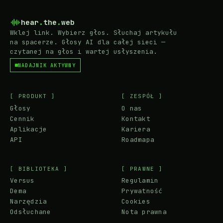
hear
.
the
.
web
Wklej link. Wybierz głos. Słuchaj artykułu
na spacerze. Głosy AI dla całej sieci —
czytanej na głos i wartej usłyszenia.
NADAJNIK AKTYWNY
[ PRODUKT ]
[ ZESPÓŁ ]
Głosy
O nas
Cennik
Kontakt
Aplikacje
Kariera
API
Roadmapa
[ BIBLIOTEKA ]
[ PRAWNE ]
Versus
Regulamin
Dema
Prywatność
Narzędzia
Cookies
Odsłuchane
Nota prawna