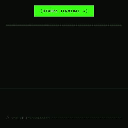
OTWÓRZ TERMINAL →
=============================================================
// end_of_transmission ======================================