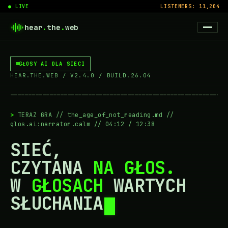
● LIVE
LISTENERS: 11,204
hear
.
the
.
web
GŁOSY AI DLA SIECI
HEAR.THE.WEB / V2.4.0 / BUILD.26.04
=============================================================
TERAZ GRA // the_age_of_not_reading.md //
glos.ai:narrator.calm // 04:12 / 12:38
SIEĆ,
CZYTANA
NA GŁOS.
W
GŁOSACH
WARTYCH
SŁUCHANIA