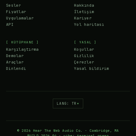
Sesler
Hakkında
Fiyatlar
İletişim
Uygulamalar
Kariyer
API
Yol haritası
[ KÜTÜPHANE ]
[ YASAL ]
Karşılaştırma
Koşullar
Demolar
Gizlilik
Araçlar
Çerezler
Dinlendi
Yasal bildirim
LANG: TR
▾
© 2026 Hear The Web Audio Co. · Cambridge, MA
BUILD 2026.04 · vibe: terminal.green