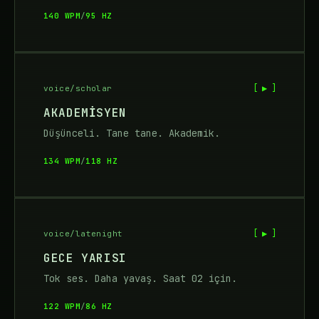
140 WPM
/
95 HZ
[ ▶ ]
voice/scholar
AKADEMISYEN
Düşünceli. Tane tane. Akademik.
134 WPM
/
118 HZ
[ ▶ ]
voice/latenight
GECE YARISI
Tok ses. Daha yavaş. Saat 02 için.
122 WPM
/
86 HZ