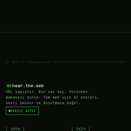
// end_of_transmission ======================================
hear
.
the
.
web
URL yapıştır. Bir ses seç. Yürürken
makaleyi dinle. Tüm web için AI sesleri,
sesli okunur ve duyulmaya değer.
VERİCİ AKTİF
[ ÜRÜN ]
[ EKIP ]