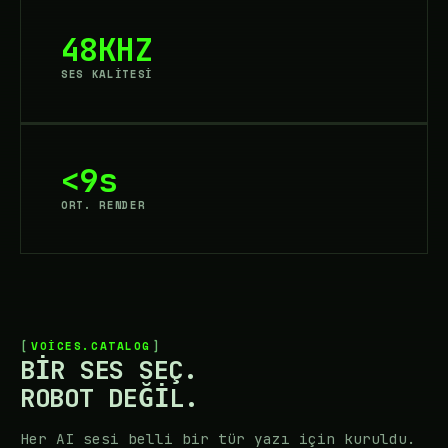
48KHZ
SES KALİTESİ
<9s
ORT. RENDER
VOICES.CATALOG
BIR SES SEÇ.
ROBOT DEĞIL.
Her AI sesi belli bir tür yazı için kuruldu.