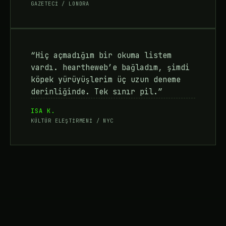
GAZETECİ / LONDRA
“Hiç açmadığım bir okuma listem
vardı. heartheweb’e bağladım, şimdi
köpek yürüyüşlerim üç uzun deneme
derinliğinde. Tek sınır pil.”
ISA K.
KÜLTÜR ELEŞTİRMENİ / NYC