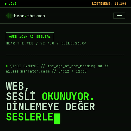
● LIVE
LISTENERS: 11,204
hear
.
the
.
web
WEB İÇİN AI SESLERİ
HEAR.THE.WEB / V2.4.0 / BUILD.26.04
=============================================================
ŞİMDİ OYNUYOR // the_age_of_not_reading.md //
ai.ses:narrator.calm // 04:12 / 12:38
WEB,
SESLİ
OKUNUYOR.
DİNLEMEYE DEĞER
SESLERLE