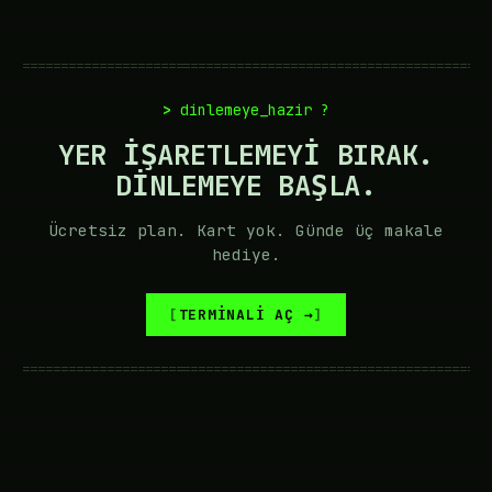
=============================================================
dinlemeye_hazir ?
YER IŞARETLEMEYI BIRAK.
DINLEMEYE BAŞLA.
Ücretsiz plan. Kart yok. Günde üç makale
hediye.
TERMINALI AÇ →
=============================================================