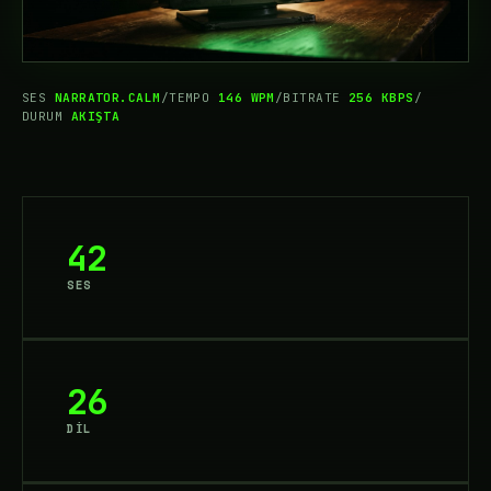
SES
NARRATOR.CALM
/
TEMPO
146 WPM
/
BITRATE
256 KBPS
/
DURUM
AKIŞTA
42
SES
26
DİL