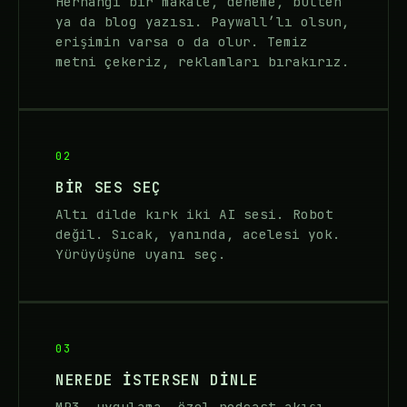
Herhangi bir makale, deneme, bülten
ya da blog yazısı. Paywall’lı olsun,
erişimin varsa o da olur. Temiz
metni çekeriz, reklamları bırakırız.
02
BIR SES SEÇ
Altı dilde kırk iki AI sesi. Robot
değil. Sıcak, yanında, acelesi yok.
Yürüyüşüne uyanı seç.
03
NEREDE ISTERSEN DINLE
MP3, uygulama, özel podcast akışı.