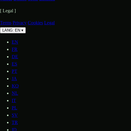
[ Legal ]
Terms
Privacy
Cookies
Legal
LANG: EN
▾
EN
FR
DE
ES
PT
JA
KO
NL
IT
PL
SV
TR
ID