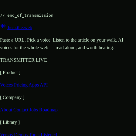
// end_of_transmission =================================
hear
.
the
.
web
Paste a URL. Pick a voice. Listen to the article on your walk. AI
voices for the whole web — read aloud, and worth hearing.
TRANSMITTER LIVE
[ Product ]
Voices
Pricing
Apps
API
[ Company ]
About
Contact
Jobs
Roadmap
[ Library ]
Versus
Demos
Tools
Listened