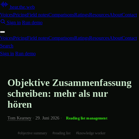
hear
.
the
.
web
Voices
Pricing
Field notes
Comparisons
Ratings
Resources
About
Contact
Sign in
Run demo
Voices
Pricing
Field notes
Comparisons
Ratings
Resources
About
Contact
Search
Sign in
Run demo
Objektive Zusammenfassung
schreiben: mehr als nur
hören
Tom Kearney
·
29. Juni 2026
·
Reading list management
#objective summary
#reading list
#knowledge worker