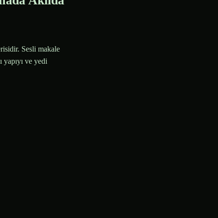
mada Akılda
isidir. Sesli makale
lı yapıyı ve yedi