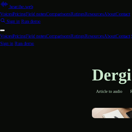
hear
.
the
.
web
Voices
Pricing
Field notes
Comparisons
Ratings
Resources
About
Contact
Sign in
Run demo
Voices
Pricing
Field notes
Comparisons
Ratings
Resources
About
Contact
Sign in
Run demo
Dergi
Article to audio
R