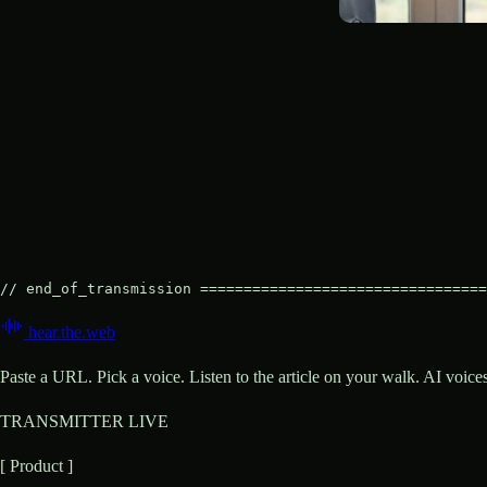
// end_of_transmission =================================
hear
.
the
.
web
Paste a URL. Pick a voice. Listen to the article on your walk. AI voic
TRANSMITTER LIVE
[ Product ]