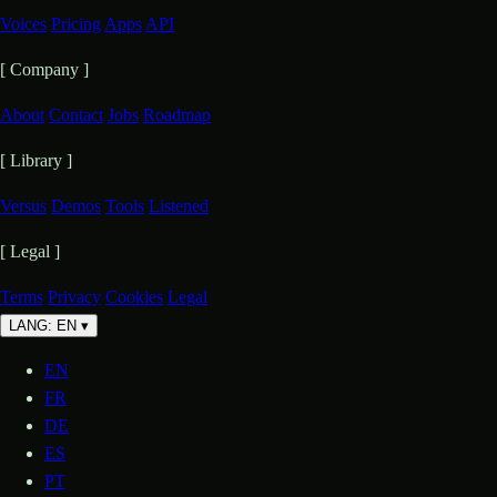
Voices
Pricing
Apps
API
[ Company ]
About
Contact
Jobs
Roadmap
[ Library ]
Versus
Demos
Tools
Listened
[ Legal ]
Terms
Privacy
Cookies
Legal
LANG: EN
▾
EN
FR
DE
ES
PT