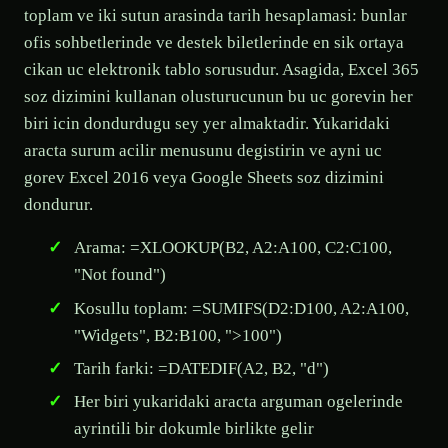
toplam ve iki sutun arasinda tarih hesaplamasi: bunlar
ofis sohbetlerinde ve destek biletlerinde en sik ortaya
cikan uc elektronik tablo sorusudur. Asagida, Excel 365
soz dizimini kullanan olusturucunun bu uc gorevin her
biri icin dondurdugu sey yer almaktadir. Yukaridaki
aracta surum acilir menusunu degistirin ve ayni uc
gorev Excel 2016 veya Google Sheets soz dizimini
dondurur.
Arama: =XLOOKUP(B2, A2:A100, C2:C100,
"Not found")
Kosullu toplam: =SUMIFS(D2:D100, A2:A100,
"Widgets", B2:B100, ">100")
Tarih farki: =DATEDIF(A2, B2, "d")
Her biri yukaridaki aracta arguman ogelerinde
ayrintili bir dokumle birlikte gelir