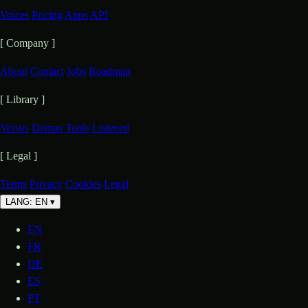
Voices
Pricing
Apps
API
[ Company ]
About
Contact
Jobs
Roadmap
[ Library ]
Versus
Demos
Tools
Listened
[ Legal ]
Terms
Privacy
Cookies
Legal
LANG: EN
▾
EN
FR
DE
ES
PT