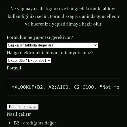
Ne yapmaya calistiginizi ve hangi elektronik tabloyu
kullandiginizi secin. Formul asagiya aninda guncellenir
ve hucrenize yapistirilmaya hazir olur.
Formülün ne yapması gerekiyor?
Hangi elektronik tabloyu kullanıyorsunuz?
Formül
=XLOOKUP(B2, A2:A100, C2:C100, "Not foun
Formülü kopyala
Nasıl çalışır
B2 - aradığınız değer