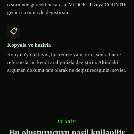
o surumde gercekten calisan VLOOKUP veya COUNTIF
gecici cozumuyle degistirsin.
📋
Kopyala ve hazirla
Kopyala'ya tiklayin, hucrenize yapistirin, sonra hucre
referanslarini kendi araliginizla degistirin. Altindaki
arguman dokumu tam olarak ne degistireceginizi soyler.
UC ADIM
Bu olusturucuyu nasil kullanilir