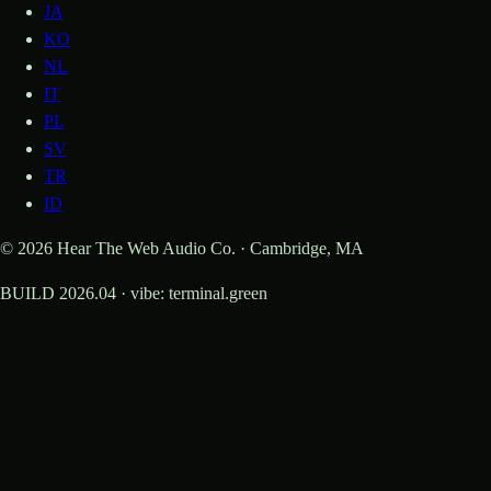
JA
KO
NL
IT
PL
SV
TR
ID
© 2026 Hear The Web Audio Co. · Cambridge, MA
BUILD 2026.04 · vibe: terminal.green