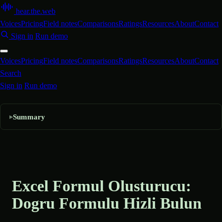
hear
.
the
.
web
Voices
Pricing
Field notes
Comparisons
Ratings
Resources
About
Contact
Sign in
Run demo
Voices
Pricing
Field notes
Comparisons
Ratings
Resources
About
Contact
Search
Sign in
Run demo
Summary
Excel Formul Olusturucu:
Dogru Formulu Hizli Bulun