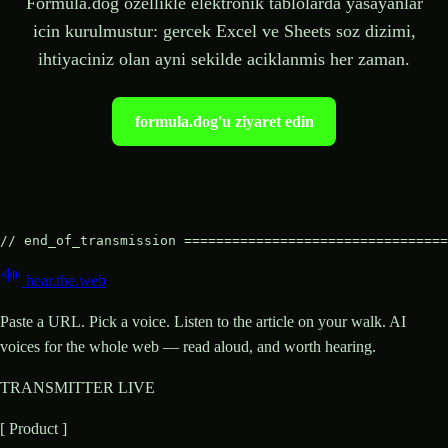
Formula.dog ozellikle elektronik tablolarda yasayanlar
icin kurulmustur: gercek Excel ve Sheets soz dizimi,
ihtiyaciniz olan ayni sekilde aciklanmis her zaman.
formula.dog'u ziyaret edin
// end_of_transmission =================================
hear
.
the
.
web
Paste a URL. Pick a voice. Listen to the article on your walk. AI
voices for the whole web — read aloud, and worth hearing.
TRANSMITTER LIVE
[ Product ]